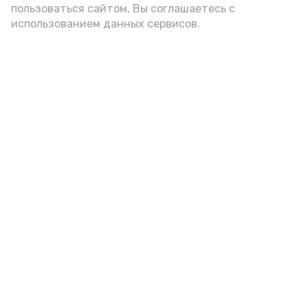
пользоваться сайтом, Вы соглашаетесь с
использованием данных сервисов.
Новости
Общество
Спорт
Культура
Здравоохранение
Политика
Происшествия
Экономика
Наука
Выборы 2022
Условия предоставления эфирного времени
Мы в соцсетях