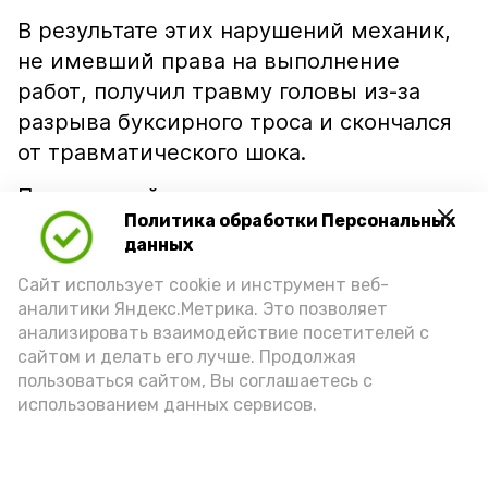
В результате этих нарушений механик,
не имевший права на выполнение
работ, получил травму головы из-за
разрыва буксирного троса и скончался
от травматического шока.
Подсудимый признал вину, но отказался
Политика обработки Персональных
давать показания. Суд признал его
данных
виновным по статье 143 УК РФ и
Сайт использует cookie и инструмент веб-
назначил наказание в виде одного года
аналитики Яндекс.Метрика. Это позволяет
лишения свободы условно с
анализировать взаимодействие посетителей с
испытательным сроком один год.
сайтом и делать его лучше. Продолжая
Приговор вступил в законную силу.
пользоваться сайтом, Вы соглашаетесь с
использованием данных сервисов.
Подпишись!