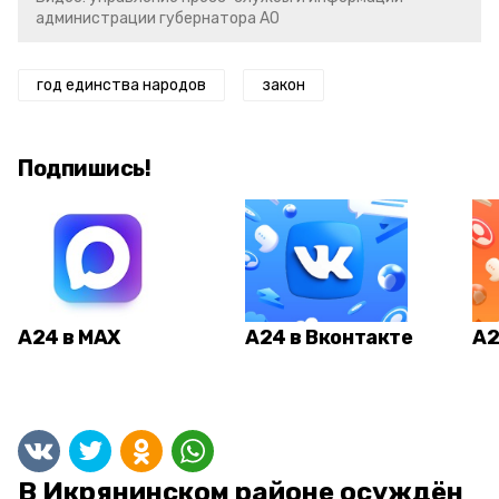
администрации губернатора АО
год единства народов
закон
Подпишись!
А24 в MAX
А24 в Вконтакте
А2
В Икрянинском районе осуждён