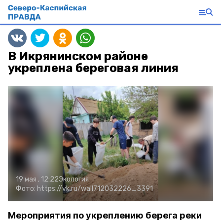
В Икрянинском районе
укреплена береговая линия
19 мая , 12:22
Экология
Фото:
https://vk.ru/wall712032226_3391
Мероприятия по укреплению берега реки