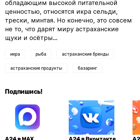
обладающим высокой питательной
ценностью, относятся икра сельди,
трески, минтая. Но конечно, это совсем
не то, что дарят миру астраханские
щуки и осётры...
икра
рыба
астраханские бренды
астраханские продукты
базаринг
Подпишись!
А24 в MAX
А24 в Вконтакте
А2