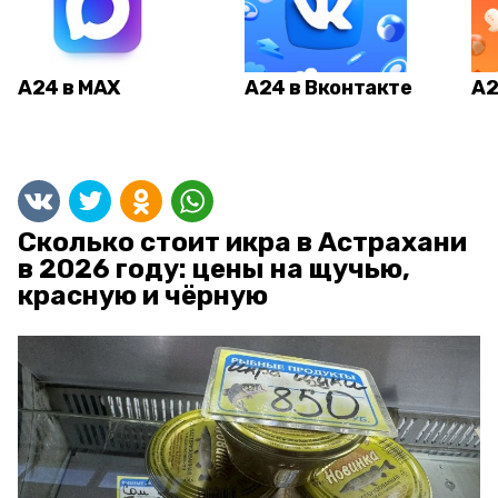
А24 в MAX
А24 в Вконтакте
А2
Сколько стоит икра в Астрахани
в 2026 году: цены на щучью,
красную и чёрную