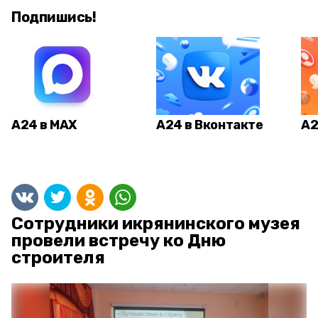
Подпишись!
А24 в MAX
А24 в Вконтакте
А2
Сотрудники икрянинского музея
провели встречу ко Дню
строителя