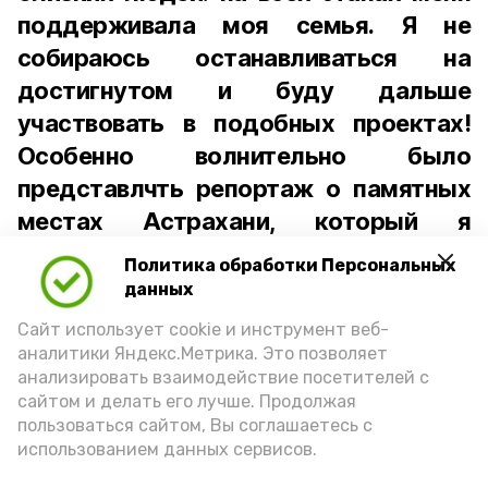
поддерживала моя семья. Я не
собираюсь останавливаться на
достигнутом и буду дальше
участвовать в подобных проектах!
Особенно волнительно было
представлчть репортаж о памятных
местах Астрахани, который я
подготовила в рамках проекта.
Политика обработки Персональных
Уверена, что наш регион достоин
данных
того, чтобы о нём знала вся страна»,
Сайт использует cookie и инструмент веб-
— поделилась Арина Гайдукова.
аналитики Яндекс.Метрика. Это позволяет
анализировать взаимодействие посетителей с
В числе 300 победителей Арина
сайтом и делать его лучше. Продолжая
пользоваться сайтом, Вы соглашаетесь с
отправится в августе в «Путешествие
использованием данных сервисов.
мечты» — уникальную поездку