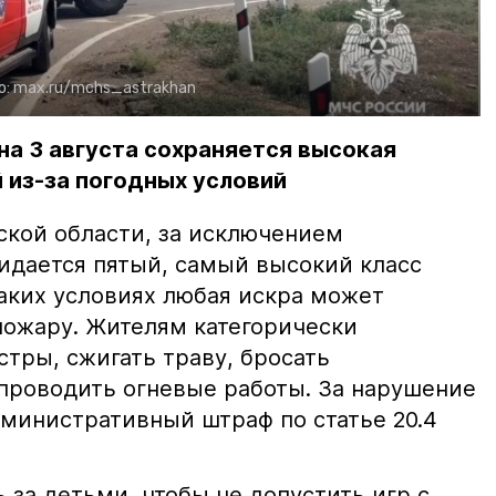
о:
max.ru/mchs_astrakhan
на 3 августа сохраняется высокая
 из-за погодных условий
ской области, за исключением
жидается пятый, самый высокий класс
таких условиях любая искра может
пожару. Жителям категорически
тры, сжигать траву, бросать
проводить огневые работы. За нарушение
министративный штраф по статье 20.4
 за детьми, чтобы не допустить игр с