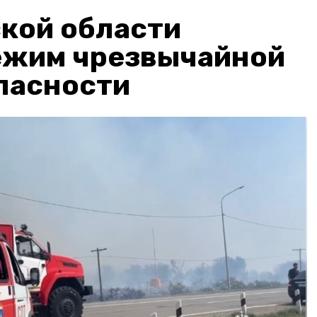
кой области
ежим чрезвычайной
пасности