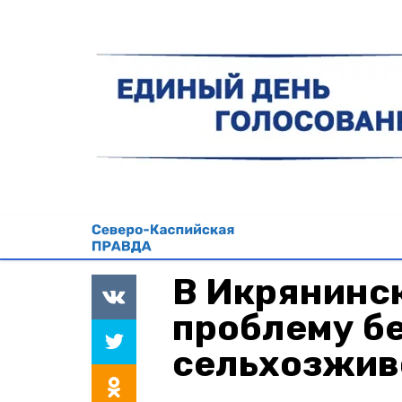
В Икрянинс
проблему б
сельхозжив