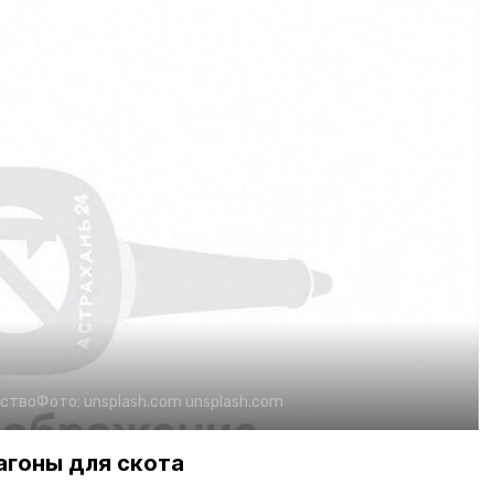
йство
Фото:
unsplash.com
unsplash.com
агоны для скота