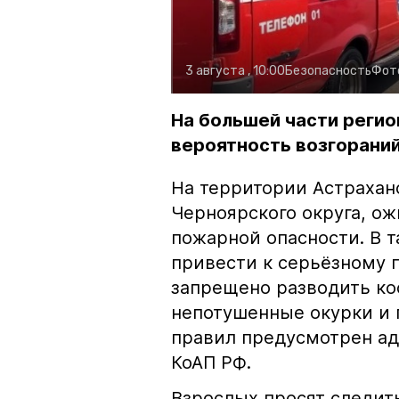
3 августа , 10:00
Безопасность
Фот
На большей части регио
вероятность возгораний
На территории Астрахан
Черноярского округа, о
пожарной опасности. В 
привести к серьёзному 
запрещено разводить кос
непотушенные окурки и 
правил предусмотрен ад
КоАП РФ.
Взрослых просят следить