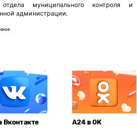
 отдела муниципального контроля и
нной администрации.
ряное
в Вконтакте
А24 в ОК