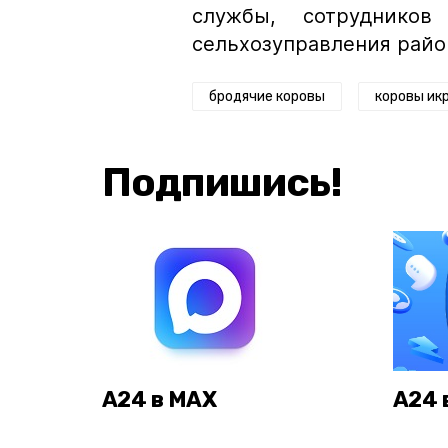
службы, сотрудников
сельхозуправления райо
бродячие коровы
коровы ик
Подпишись!
А24 в MAX
А24 