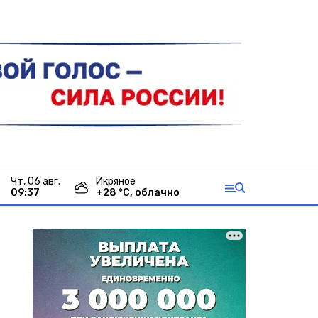
чт, 06 авг.
Икряное
09:37
+
28
°С,
облачно