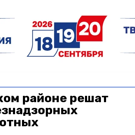
ком районе решат
езнадзорных
отных