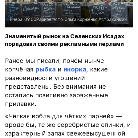
Вчера, 09:00
Разное
Фото:
Ольга Корженко
Астрахань 24
Знаменитый рынок на Селенских Исадах
порадовал своими рекламными перлами
Ранее мы писали, почём нынче
копчёная
рыбка
и
икорка
, какие
разновидности угощений
представлены. Без внимания не
остались позитивно заряженные
прилавки.
«Чёткая вобла для чётких парней» —
вроде бы, те же серебристые спинки, и
характерный запах свежевысушенной