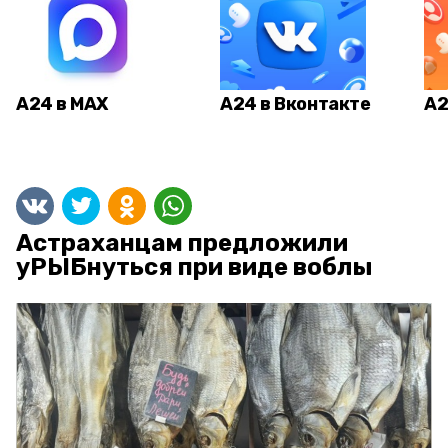
А24 в MAX
А24 в Вконтакте
А2
Астраханцам предложили
уРЫБнуться при виде воблы