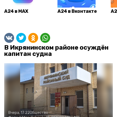
А24 в MAX
А24 в Вконтакте
А2
В Икрянинском районе осуждён
капитан судна
Вчера, 17:22
Общество