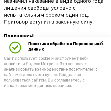
назначил наказание в виде одного года
лишения свободы условно с
испытательным сроком один год.
Приговор вступил в законную силу.
Подпишись!
Политика обработки Персональных
данных
Сайт использует cookie и инструмент веб-
аналитики Яндекс.Метрика. Это позволяет
анализировать взаимодействие посетителей с
А24 в MAX
А24 в Вконтакте
А2
сайтом и делать его лучше. Продолжая
пользоваться сайтом, Вы соглашаетесь с
использованием данных сервисов.
Сенатор РФ провёл встречу с