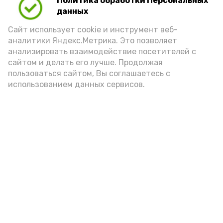
Политика обработки Персональных
Для взрослого человека безопасной
данных
порцией икры считается 30-50 граммов
(2-3 ложки). При этом следует обратить
Сайт использует cookie и инструмент веб-
аналитики Яндекс.Метрика. Это позволяет
внимание на хлеб, с которым она
анализировать взаимодействие посетителей с
подаётся: лучше выбирать
сайтом и делать его лучше. Продолжая
цельнозерновой, с мукой грубого
пользоваться сайтом, Вы соглашаетесь с
использованием данных сервисов.
помола. Есть икру следует в первой
половине дня. Кстати, полезнее для
здоровья сопроводить такой бутерброд
сочными овощами, свежей зеленью и
отварным яйцом.