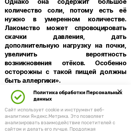
Однако она содержит большое
количество соли, потому есть её
нужно в умеренном количестве.
Лакомство может спровоцировать
скачки давления, дать
дополнительную нагрузку на почки,
увеличить вероятность
возникновения отёков. Особенно
осторожны с такой пищей должны
быть аллергики».
Политика обработки Персональных
Для взрослого человека безопасной
данных
порцией икры считается 30-50 граммов
(2-3 ложки). При этом следует обратить
Сайт использует cookie и инструмент веб-
аналитики Яндекс.Метрика. Это позволяет
внимание на хлеб, с которым она
анализировать взаимодействие посетителей с
подаётся: лучше выбирать
сайтом и делать его лучше. Продолжая