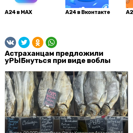
А24 в MAX
А24 в Вконтакте
А2
Астраханцам предложили
уРЫБнуться при виде воблы