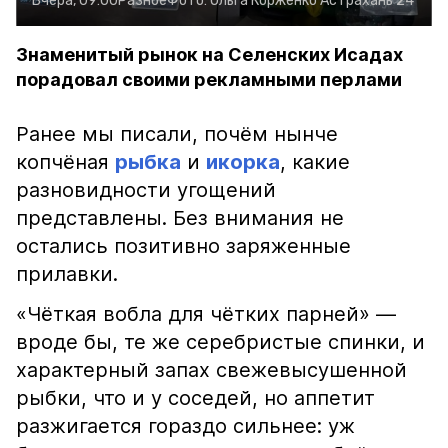
Вчера, 09:00
Разное
Фото:
Ольга Корженко
Астрахань 24
Знаменитый рынок на Селенских Исадах
порадовал своими рекламными перлами
Ранее мы писали, почём нынче
копчёная
рыбка
и
икорка
, какие
разновидности угощений
представлены. Без внимания не
остались позитивно заряженные
прилавки.
«Чёткая вобла для чётких парней» —
вроде бы, те же серебристые спинки, и
характерный запах свежевысушенной
рыбки, что и у соседей, но аппетит
разжигается гораздо сильнее: уж