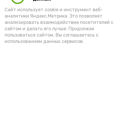
Video
Сайт использует cookie и инструмент веб-
аналитики Яндекс.Метрика. Это позволяет
анализировать взаимодействие посетителей с
сайтом и делать его лучше. Продолжая
Видео: управление пресс-службы и информации
пользоваться сайтом, Вы соглашаетесь с
администрации губернатора АО
использованием данных сервисов.
год единства народов
закон
Подпишись!
А24 в MAX
А24 в Вконтакте
А2