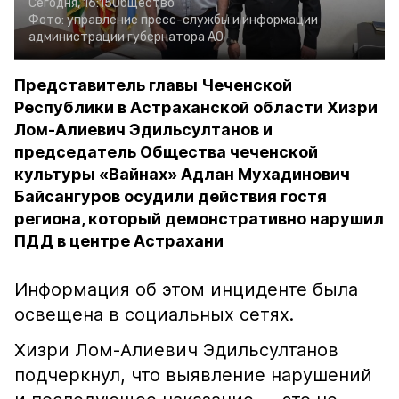
Сегодня, 16:15
Общество
Фото:
управление пресс-службы и информации
администрации губернатора АО
Представитель главы Чеченской
Республики в Астраханской области Хизри
Лом-Алиевич Эдильсултанов и
председатель Общества чеченской
культуры «Вайнах» Адлан Мухадинович
Байсангуров осудили действия гостя
региона, который демонстративно нарушил
ПДД в центре Астрахани
Информация об этом инциденте была
освещена в социальных сетях.
Хизри Лом-Алиевич Эдильсултанов
подчеркнул, что выявление нарушений