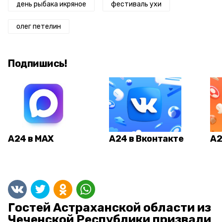
день рыбака икряное
фестиваль ухи
олег петелин
Подпишись!
А24 в MAX
А24 в Вконтакте
А2
Гостей Астраханской области из
Чеченской Республики призвали