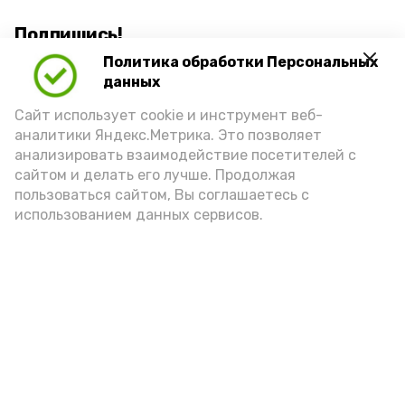
Подпишись!
Политика обработки Персональных
данных
Сайт использует cookie и инструмент веб-
аналитики Яндекс.Метрика. Это позволяет
анализировать взаимодействие посетителей с
А24 в MAX
А24 в Вконтакте
А2
сайтом и делать его лучше. Продолжая
пользоваться сайтом, Вы соглашаетесь с
использованием данных сервисов.
Сенатор РФ провёл встречу с
жителями села Мумра