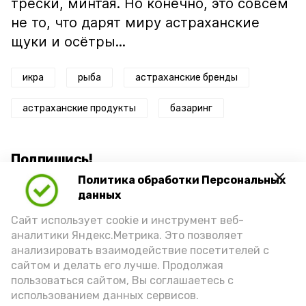
трески, минтая. Но конечно, это совсем
не то, что дарят миру астраханские
щуки и осётры...
икра
рыба
астраханские бренды
астраханские продукты
базаринг
Подпишись!
Политика обработки Персональных
данных
Сайт использует cookie и инструмент веб-
аналитики Яндекс.Метрика. Это позволяет
анализировать взаимодействие посетителей с
А24 в MAX
А24 в Вконтакте
А2
сайтом и делать его лучше. Продолжая
пользоваться сайтом, Вы соглашаетесь с
использованием данных сервисов.