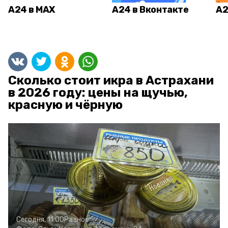
А24 в MAX
А24 в Вконтакте
А2
Сколько стоит икра в Астрахани
в 2026 году: цены на щучью,
красную и чёрную
Сегодня, 11:00
Разное