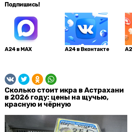
Подпишись!
А24 в MAX
А24 в Вконтакте
А2
Сколько стоит икра в Астрахани
в 2026 году: цены на щучью,
красную и чёрную