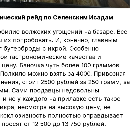
рженко
Астрахань 24
ический рейд по Селенским Исадам
билие волжских угощений на базаре. Все
ы их попробовать. И, конечно, главным
т бутерброды с икрой. Особенно
вои гастрономические качества и
цену. Баночка чуть более 100 граммов
 Полкило можно взять за 4000. Привозная
нения, стоит 2500 рублей за 250 грамм, за
амм. Сами продавцы недовольны
и не у каждого на прилавке есть такое
 икра, несмотря на высокую цену, не
 эксклюзивность полностью оправдывает
просят от 12 500 до 13 750 рублей.