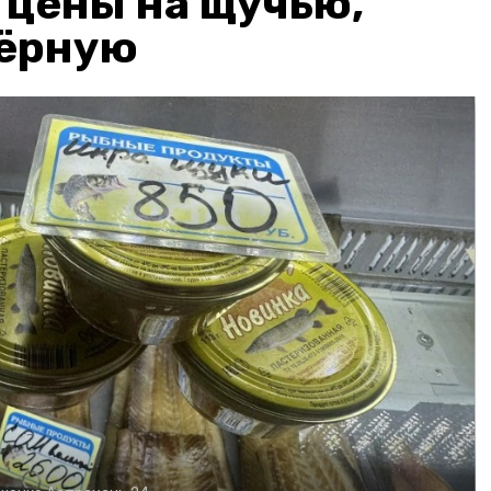
: цены на щучью,
чёрную