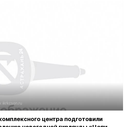
о:
ikrkcson.ru
комплексного центра подготовили