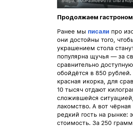
Вчера, 11:00
Разное
Фото:
Ольга Ко
Продолжаем гастроном
Ранее мы
писали
про изо
они достойны того, чтоб
украшением стола стану
популярна щучья — за с
сравнительно доступную 
обойдётся в 850 рублей.
красная икорка, для срав
10 тысяч отдают килогр
сложившейся ситуацией, 
лакомство. А вот чёрная
редкий гость на рынке:
стоимость. За 250 грамм 