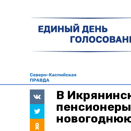
В Икрянинс
пенсионеры
новогоднюю