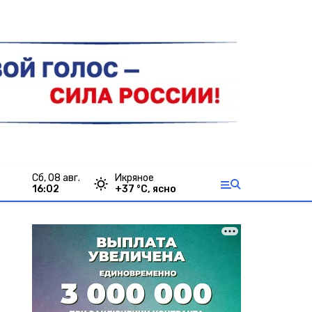
сб, 08 авг.
Икряное
16:02
+
37
°С,
ясно