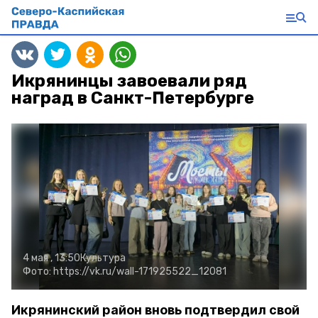
Икрянинцы завоевали ряд
наград в Санкт-Петербурге
4 мая , 13:50
Культура
Фото:
https://vk.ru/wall-171925522_12081
Икрянинский район вновь подтвердил свой