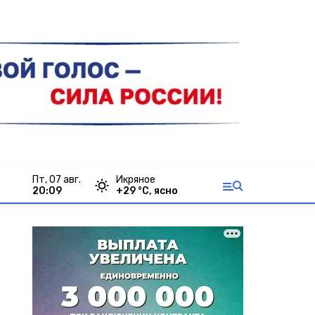
пт, 07 авг.
Икряное
20:09
+
29
°С,
ясно