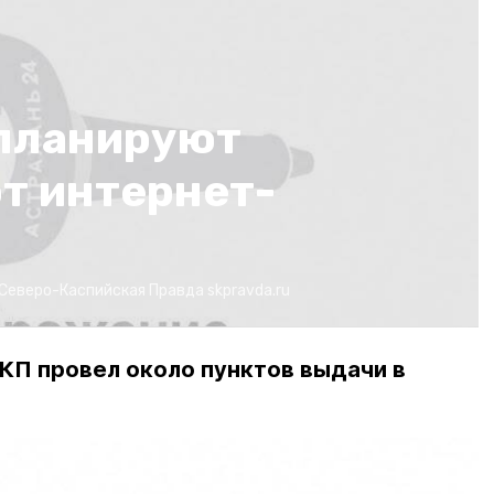
планируют
т интернет-
Северо-Каспийская Правда
skpravda.ru
КП провел около пунктов выдачи в