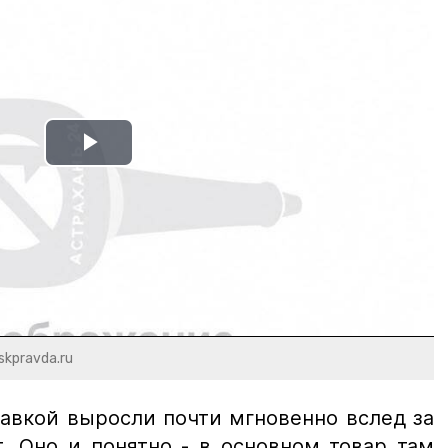
Play
Video
skpravda.ru
тавкой выросли почти мгновенно вслед за
. Оно и понятно - в основном товар там