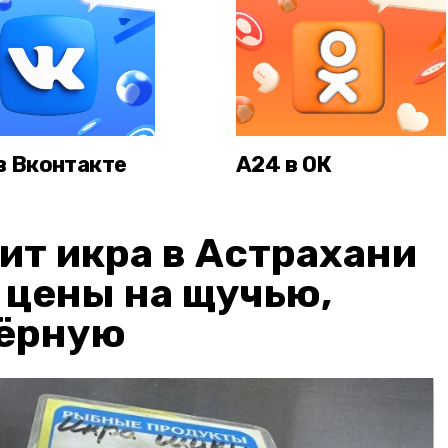
в Вконтакте
А24 в ОК
ит икра в Астрахани
: цены на щучью,
чёрную