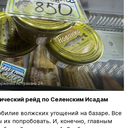
орженко
Астрахань 24
ический рейд по Селенским Исадам
билие волжских угощений на базаре. Все
ы их попробовать. И, конечно, главным