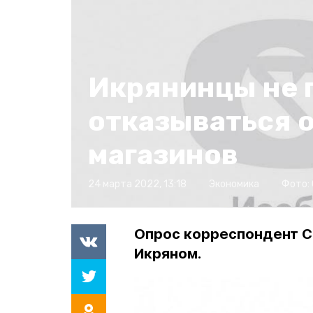
Икрянинцы не 
отказываться о
магазинов
24 марта 2022, 13:18
Экономика
Фото:
Опрос корреспондент С
Икряном.