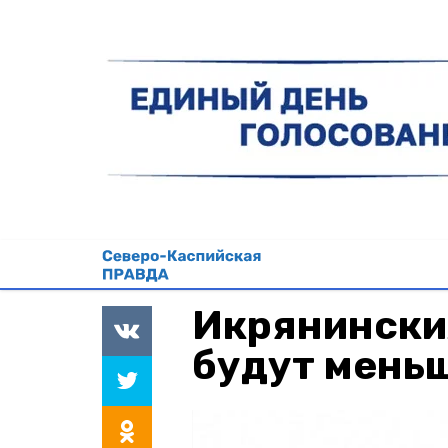
Икрянински
будут мень