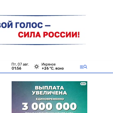
пт, 07 авг.
Икряное
01:56
+
26
°С,
ясно