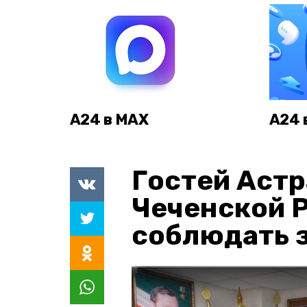
А24 в MAX
А24 
Гостей Астр
Чеченской 
соблюдать з