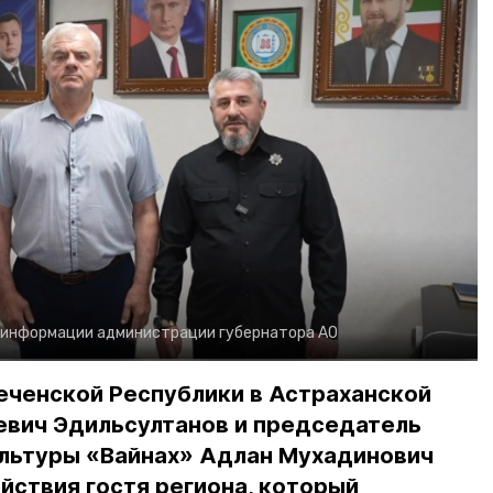
 информации администрации губернатора АО
еченской Республики в Астраханской
евич Эдильсултанов и председатель
льтуры «Вайнах» Адлан Мухадинович
йствия гостя региона, который