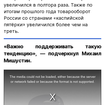
увеличился в полтора раза. Также по
итогам прошлого года товарооборот
России со странами «каспийской
пятёрки» увеличился более чем на
треть.
«Важно поддерживать такую
тенденцию», — подчеркнул Михаил
Мишустин.
This
is
a
The media could not be loaded, either because the server
modal
window.
or network failed or because the format is not supported.