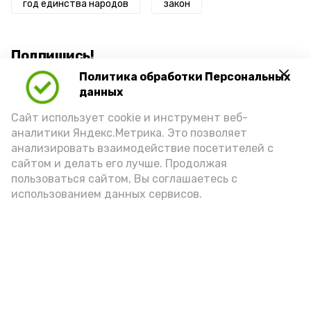
год единства народов
закон
Подпишись!
Политика обработки Персональных
данных
Сайт использует cookie и инструмент веб-
аналитики Яндекс.Метрика. Это позволяет
анализировать взаимодействие посетителей с
А24 в MAX
А24 в Вконтакте
А2
сайтом и делать его лучше. Продолжая
пользоваться сайтом, Вы соглашаетесь с
использованием данных сервисов.
В селе Икряное открылся
фестиваль «Йога на траве»