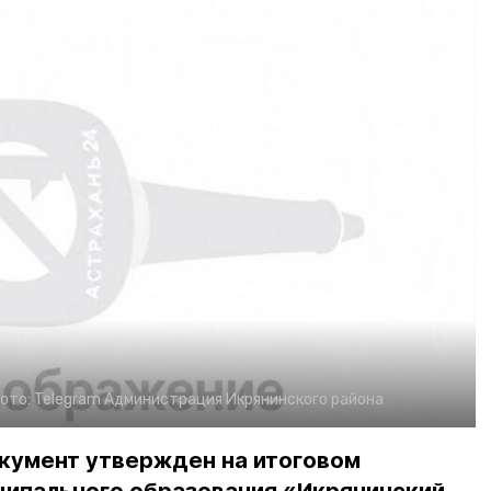
ото:
Telegram Администрация Икрянинского района
кумент утвержден на итоговом