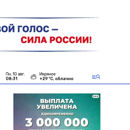
пн, 10 авг.
Икряное
08:31
+
29
°С,
облачно