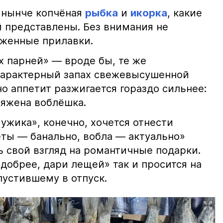
 нынче копчёная
рыбка
и
икорка
, какие
 представлены. Без внимания не
яженные прилавки.
х парней» — вроде бы, те же
характерный запах свежевысушенной
но аппетит разжигается гораздо сильнее:
ряжена воблёшка.
ужика», конечно, хочется отнести
еты — банально, вобла — актуально»
ь свой взгляд на романтичные подарки.
добрее, дари лещей» так и просится на
тпустившему в отпуск.