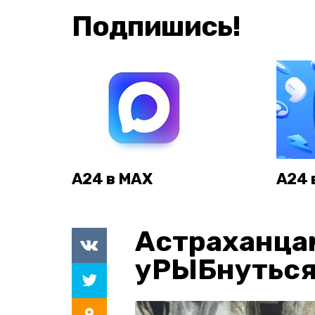
Подпишись!
А24 в MAX
А24 
Астраханца
уРЫБнуться