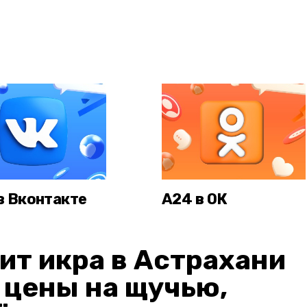
в Вконтакте
А24 в ОК
ит икра в Астрахани
: цены на щучью,