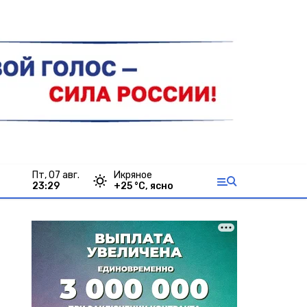
пт, 07 авг.
Икряное
23:29
+
25
°С,
ясно