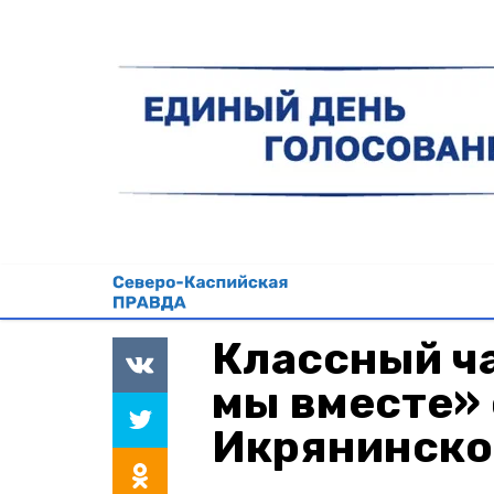
Классный ча
мы вместе» 
Икрянинско