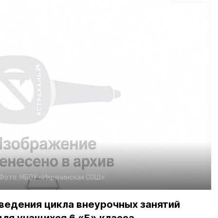
Фото:
МБОУ «Икрянинская СОШ»
ведения цикла внеурочных занятий