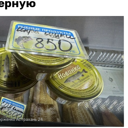
чёрную
орженко
Астрахань 24