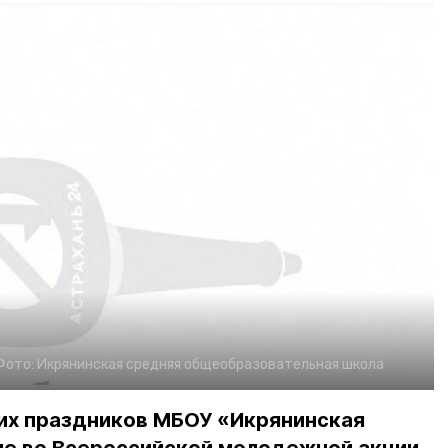
Фото:
Икрянинская средняя общеобразовательная школа
их праздников МБОУ «Икрянинская