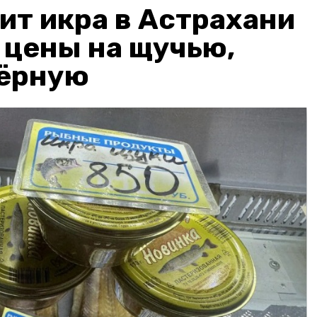
ит икра в Астрахани
: цены на щучью,
чёрную