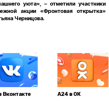
машнего уюта», – отметили участники
дежной акции «Фронтовая открытка»
тьяна Черницова.
в Вконтакте
А24 в ОК