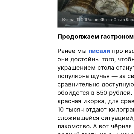
Вчера, 11:00
Разное
Фото:
Ольга Ко
Продолжаем гастроном
Ранее мы
писали
про изо
они достойны того, чтоб
украшением стола стану
популярна щучья — за с
сравнительно доступную 
обойдётся в 850 рублей.
красная икорка, для срав
10 тысяч отдают килогр
сложившейся ситуацией, 
лакомство. А вот чёрная