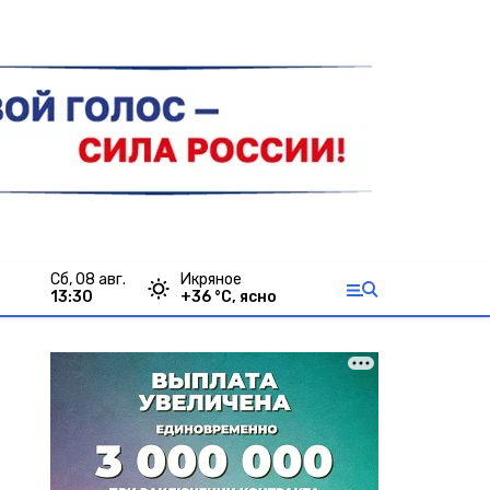
сб, 08 авг.
Икряное
13:30
+
36
°С,
ясно