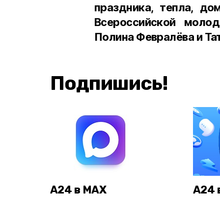
праздника, тепла, до
Всероссийской моло
Полина Февралёва и Та
Подпишись!
А24 в MAX
А24 