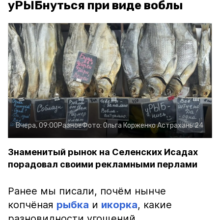
уРЫБнуться при виде воблы
Вчера, 09:00
Разное
Фото:
Ольга Корженко
Астрахань 24
Знаменитый рынок на Селенских Исадах
порадовал своими рекламными перлами
Ранее мы писали, почём нынче
копчёная
рыбка
и
икорка
, какие
разновидности угощений