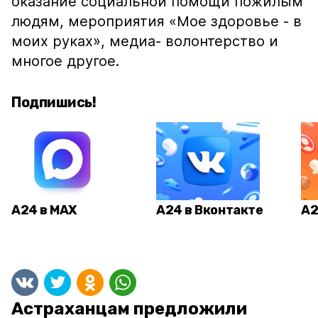
оказание социальной помощи пожилым
людям, мероприятия «Мое здоровье - в
моих руках», медиа- волонтерство и
многое другое.
Подпишись!
А24 в MAX
А24 в Вконтакте
А2
Астраханцам предложили