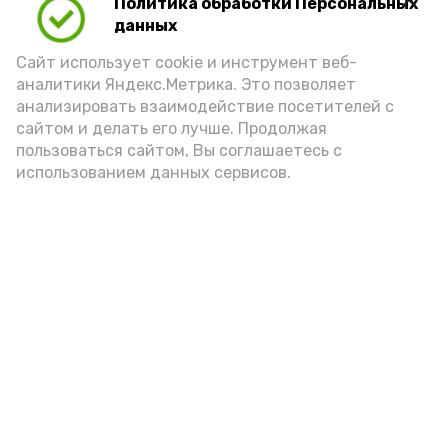
Политика обработки Персональных
данных
Сайт использует cookie и инструмент веб-
аналитики Яндекс.Метрика. Это позволяет
анализировать взаимодействие посетителей с
А24 в MAX
А24 в Вконтакте
А2
сайтом и делать его лучше. Продолжая
пользоваться сайтом, Вы соглашаетесь с
использованием данных сервисов.
Астраханцам дали алгоритм
действий при ракетной
опасности