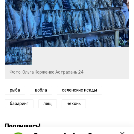
Фото: Ольга Корженко Астрахань 24
рыба
вобла
селенские исады
базаринг
лещ
чехонь
Подпишись!