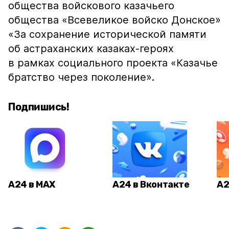
общества войскового казачьего
общества «Всевеликое войско Донское»
«За сохранение исторической памяти
об астраханских казаках-героях
в рамках социального проекта «Казачье
братство через поколение».
Подпишись!
А24 в MAX
А24 в Вконтакте
А2