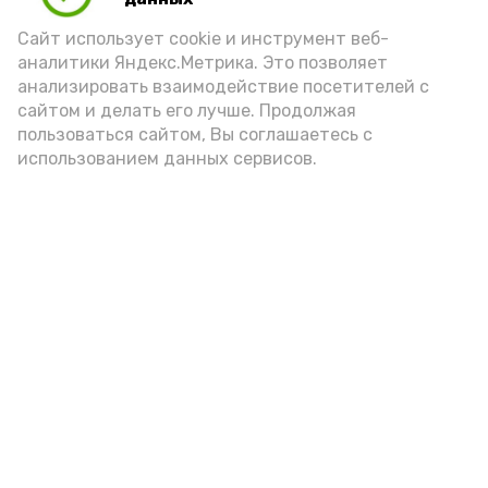
Сайт использует cookie и инструмент веб-
аналитики Яндекс.Метрика. Это позволяет
анализировать взаимодействие посетителей с
сайтом и делать его лучше. Продолжая
пользоваться сайтом, Вы соглашаетесь с
использованием данных сервисов.
Фото: Ольга Корженко Астрахань 24
Как объяснили продавцы, воблу берут
охотно: уж больно хороша на вкус. К
тому же её удобно транспортировать,
она долго не портится. А это