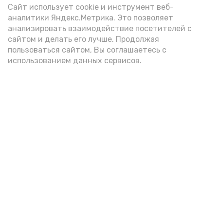
Сайт использует cookie и инструмент веб-
аналитики Яндекс.Метрика. Это позволяет
анализировать взаимодействие посетителей с
А24 в MAX
А24 в Вконтакте
А2
сайтом и делать его лучше. Продолжая
пользоваться сайтом, Вы соглашаетесь с
использованием данных сервисов.
Сенатор РФ провёл встречу с
жителями села Мумра