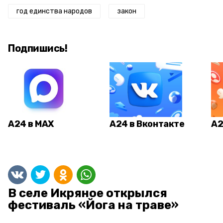
год единства народов
закон
Подпишись!
А24 в MAX
А24 в Вконтакте
А2
В селе Икряное открылся
фестиваль «Йога на траве»