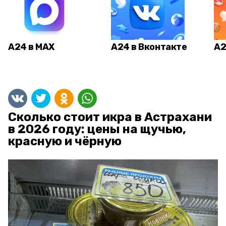
А24 в MAX
А24 в Вконтакте
А2
Сколько стоит икра в Астрахани
в 2026 году: цены на щучью,
красную и чёрную