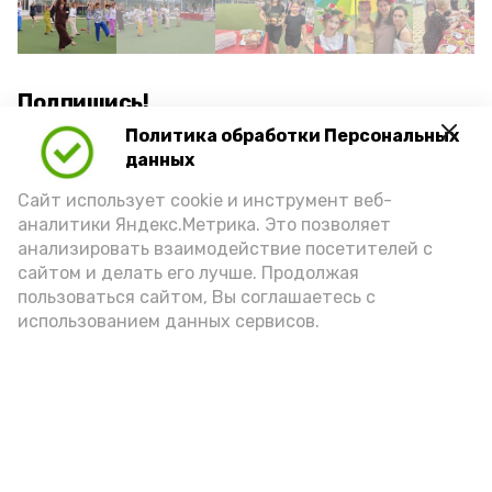
Подпишись!
Политика обработки Персональных
данных
Сайт использует cookie и инструмент веб-
аналитики Яндекс.Метрика. Это позволяет
анализировать взаимодействие посетителей с
А24 в MAX
А24 в Вконтакте
А2
сайтом и делать его лучше. Продолжая
пользоваться сайтом, Вы соглашаетесь с
использованием данных сервисов.
В Икрянинском районе осуждён
капитан судна