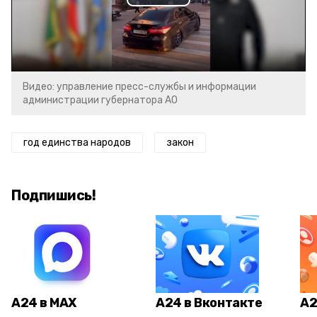
Play
Video
Видео: управление пресс-службы и информации
администрации губернатора АО
год единства народов
закон
Подпишись!
А24 в MAX
А24 в Вконтакте
А2