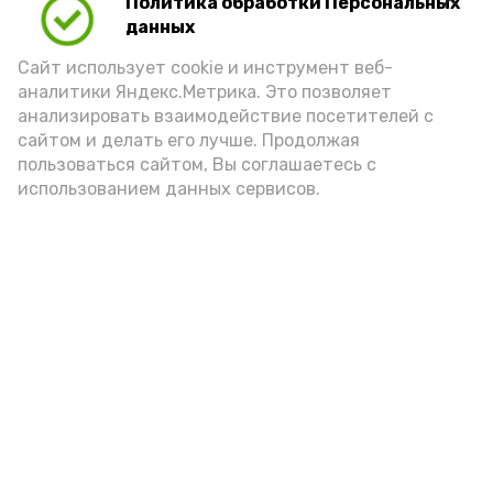
Политика обработки Персональных
данных
Сайт использует cookie и инструмент веб-
аналитики Яндекс.Метрика. Это позволяет
анализировать взаимодействие посетителей с
А24 в MAX
А24 в Вконтакте
А2
сайтом и делать его лучше. Продолжая
пользоваться сайтом, Вы соглашаетесь с
использованием данных сервисов.
Сенатор РФ провёл встречу с
жителями села Мумра