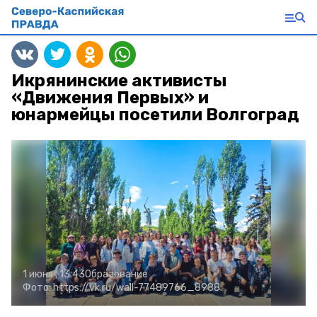
Икрянинские активисты
«Движения Первых» и
юнармейцы посетили Волгоград
1 июня , 13:43
Образование
Фото:
https://vk.ru/wall-77489766_8988