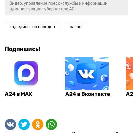
Видео: управление пресс-службы и информации
администрации губернатора АО
год единства народов
закон
Подпишись!
А24 в MAX
А24 в Вконтакте
А2