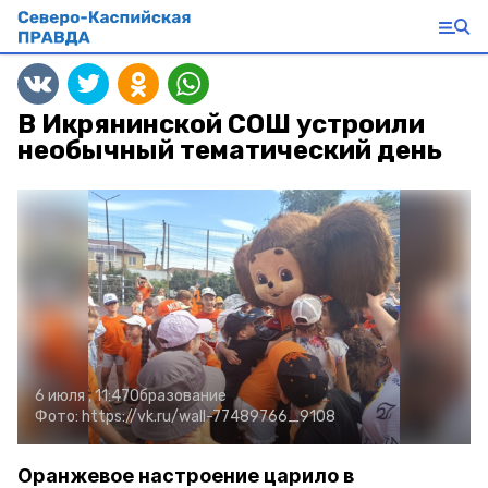
В Икрянинской СОШ устроили
необычный тематический день
6 июля , 11:47
Образование
Фото:
https://vk.ru/wall-77489766_9108
Оранжевое настроение царило в