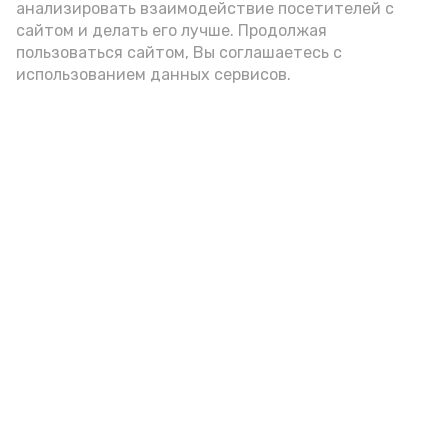
анализировать взаимодействие посетителей с
А24 в MAX
А24 в Вконтакте
А2
сайтом и делать его лучше. Продолжая
пользоваться сайтом, Вы соглашаетесь с
использованием данных сервисов.
Астраханцам дали алгоритм
действий при ракетной
опасности