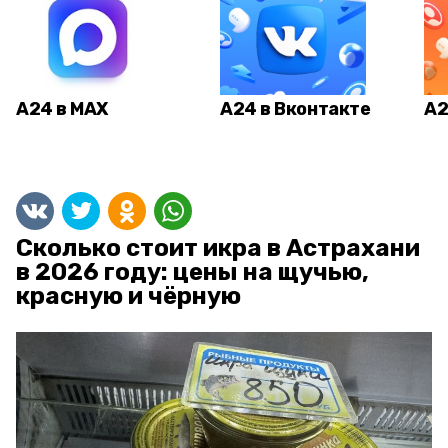
А24 в MAX
А24 в Вконтакте
А2
Сколько стоит икра в Астрахани
в 2026 году: цены на щучью,
красную и чёрную