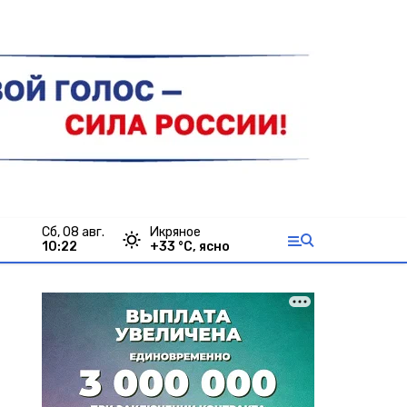
сб, 08 авг.
Икряное
10:22
+
33
°С,
ясно