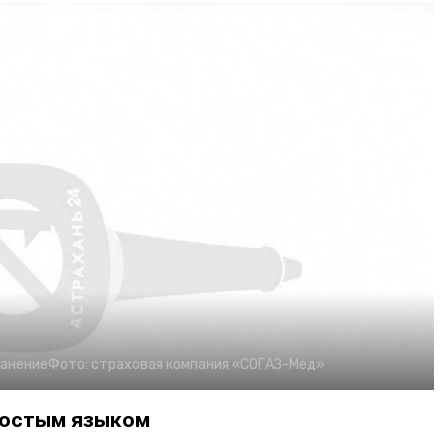
анение
Фото:
страховая компания «СОГАЗ-Мед»
ростым языком