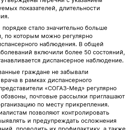
 утверждены перечни с указанием
уемых показателей, длительности
ия.
м порядке стало значительно больше
й, по которым можно регулярно
испансерного наблюдения. В общей
аболеваний включили более 50 состояний,
танавливается диспансерное наблюдение.
ованные граждане не забывали
врача в рамках диспансерного
представители «СОГАЗ-Мед» регулярно
 обзвоны, почтовые рассылки приглашают
рганизацию по месту прикрепления.
иалистам позволяют контролировать
выявлять и предупреждать осложнения
ний, проводить их профилактику, а также