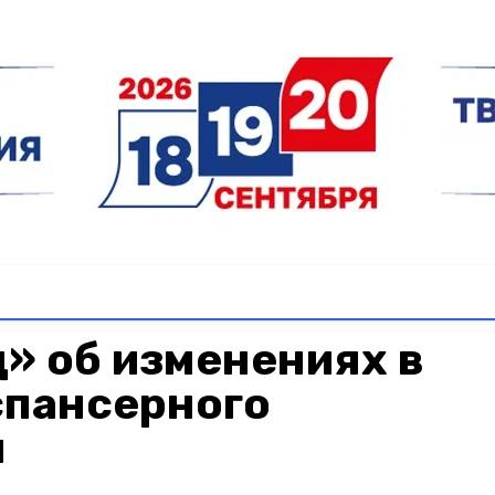
» об изменениях в
спансерного
я