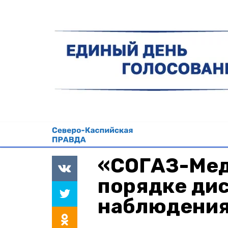
«СОГАЗ-Мед
порядке ди
наблюдени