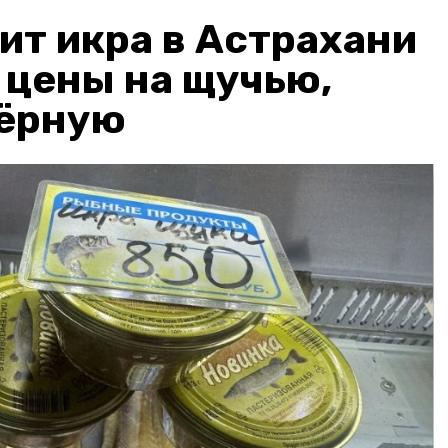
ит икра в Астрахани
: цены на щучью,
чёрную