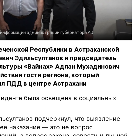
 информации администрации губернатора АО
еченской Республики в Астраханской
евич Эдильсултанов и председатель
льтуры «Вайнах» Адлан Мухадинович
йствия гостя региона, который
л ПДД в центре Астрахани
иденте была освещена в социальных
ьсултанов подчеркнул, что выявление
е наказание — это не вопрос
ний, а вопрос закона, совести и личной