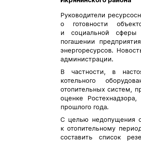
Икрянинского района
Руководители ресурсос
о готовности объект
и социальной сферы 
погашении предприяти
энергоресурсов. Новос
администрации.
В частности, в насто
котельного оборудо
отопительных систем, пр
оценке Ростехнадзора,
прошлого года.
С целью недопущения с
к отопительному перио
составить список рез