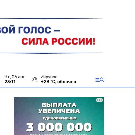
чт, 06 авг.
Икряное
23:11
+
28
°С,
облачно