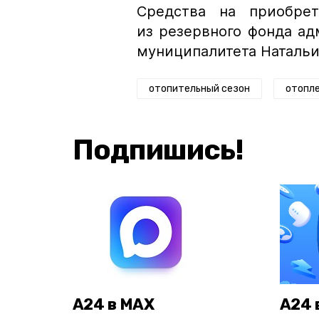
Средства на приобре
из резервного фонда а
муниципалитета Натальи
отопительный сезон
отопле
Подпишись!
А24 в MAX
А24 