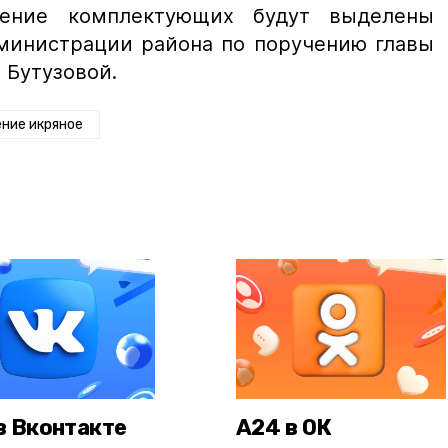
тение комплектующих будут выделены
дминистрации района по поручению главы
 Бутузовой.
ние икряное
в Вконтакте
А24 в ОК