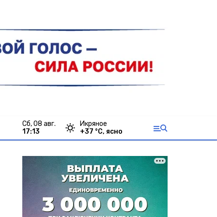
сб, 08 авг.
Икряное
17:13
+
37
°С,
ясно