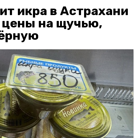
ит икра в Астрахани
: цены на щучью,
чёрную