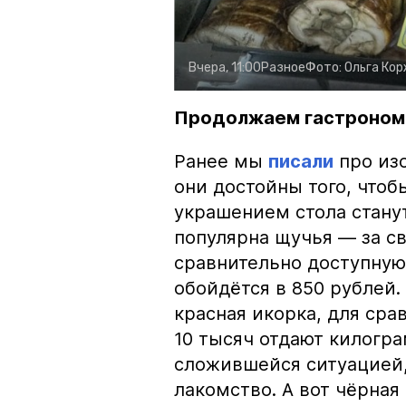
Вчера, 11:00
Разное
Фото:
Ольга Ко
Продолжаем гастроном
Ранее мы
писали
про изо
они достойны того, чтоб
украшением стола стану
популярна щучья — за с
сравнительно доступную 
обойдётся в 850 рублей.
красная икорка, для срав
10 тысяч отдают килогр
сложившейся ситуацией, 
лакомство. А вот чёрная