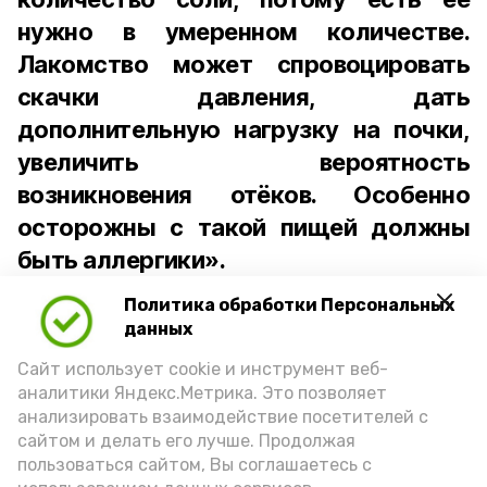
нужно в умеренном количестве.
Лакомство может спровоцировать
скачки давления, дать
дополнительную нагрузку на почки,
увеличить вероятность
возникновения отёков. Особенно
осторожны с такой пищей должны
быть аллергики».
Политика обработки Персональных
Для взрослого человека безопасной
данных
порцией икры считается 30-50 граммов
(2-3 ложки). При этом следует обратить
Сайт использует cookie и инструмент веб-
аналитики Яндекс.Метрика. Это позволяет
внимание на хлеб, с которым она
анализировать взаимодействие посетителей с
подаётся: лучше выбирать
сайтом и делать его лучше. Продолжая
цельнозерновой, с мукой грубого
пользоваться сайтом, Вы соглашаетесь с