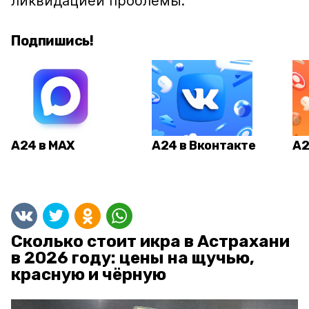
ликвидацией проблемы.
Подпишись!
А24 в MAX
А24 в Вконтакте
А2
Сколько стоит икра в Астрахани
в 2026 году: цены на щучью,
красную и чёрную