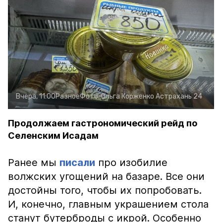
Вчера, 11:00
Разное
Фото:
Ольга Корженко
Астрахань 24
Продолжаем гастрономический рейд по
Селенским Исадам
Ранее мы
писали
про изобилие
волжских угощений на базаре. Все они
достойны того, чтобы их попробовать.
И, конечно, главным украшением стола
станут бутерброды с икрой. Особенно