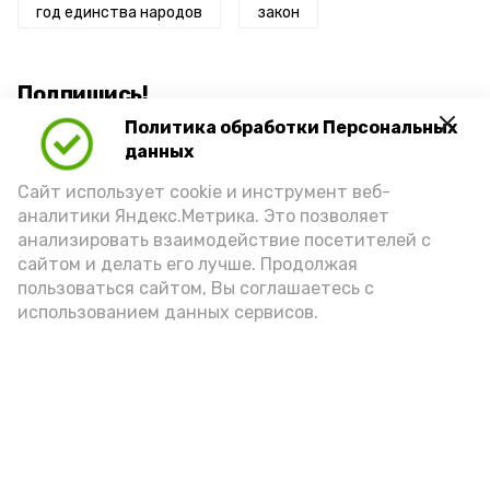
год единства народов
закон
Подпишись!
Политика обработки Персональных
данных
Сайт использует cookie и инструмент веб-
аналитики Яндекс.Метрика. Это позволяет
анализировать взаимодействие посетителей с
А24 в MAX
А24 в Вконтакте
А2
сайтом и делать его лучше. Продолжая
пользоваться сайтом, Вы соглашаетесь с
использованием данных сервисов.
В селе Икряное открылся
фестиваль «Йога на траве»