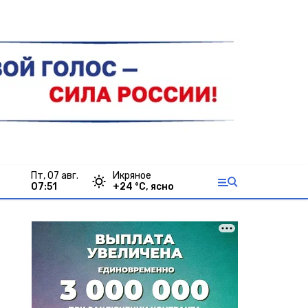
пт, 07 авг.
Икряное
07:51
+
24
°С,
ясно