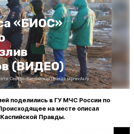
са «БИОС»
ю
злив
в (ВИДЕО)
ото:
Северо-Каспийская Правда
skpravda.ru
ей поделились в ГУ МЧС России по
 Происходящее на месте описал
Каспийской Правды.