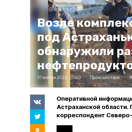
Возле комплек
под Астрахань
обнаружили ра
нефтепродукто
31 января 2022, 20:50
Происшествия
Ф
Оперативной информаци
Астраханской области.
корреспондент Северо-