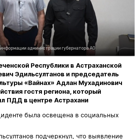
 информации администрации губернатора АО
еченской Республики в Астраханской
евич Эдильсултанов и председатель
льтуры «Вайнах» Адлан Мухадинович
йствия гостя региона, который
л ПДД в центре Астрахани
иденте была освещена в социальных
ьсултанов подчеркнул, что выявление