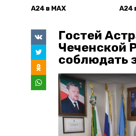
А24 в MAX
А24 
Гостей Астр
Чеченской 
соблюдать з