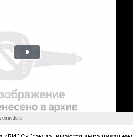
Play
Video
skpravda.ru
са «БИОС» (там занимаются выращиванием