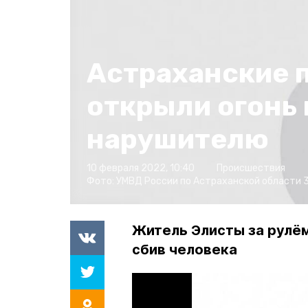
Астраханские 
открыли огонь 
нарушителю
10 февраля 2022, 10:40
Происшествия
Фото:
УМВД России по Астраханской области
Житель Элисты за рулём
сбив человека