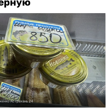
чёрную
рженко
Астрахань 24