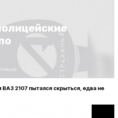
полицейские
по
30.мвд.рф
 ВАЗ 2107 пытался скрыться, едва не