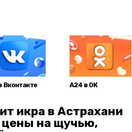
в Вконтакте
А24 в ОК
ит икра в Астрахани
: цены на щучью,