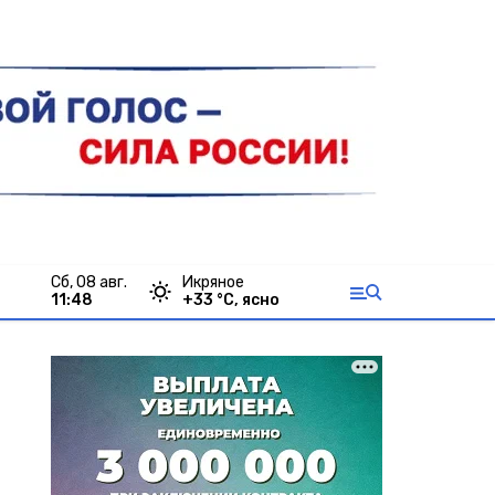
сб, 08 авг.
Икряное
11:48
+
33
°С,
ясно