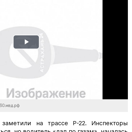
Play
Video
30.мвд.рф
 заметили на трассе Р-22. Инспекторы
ься, но водитель «дал по газам», началась