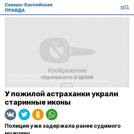
1 марта 2022, 22:28
Происшествия
Фото:
УМВД России по Астраханской области
30.мвд.рф
У пожилой астраханки украли
старинные иконы
Полиция уже задержала ранее судимого
мужчину