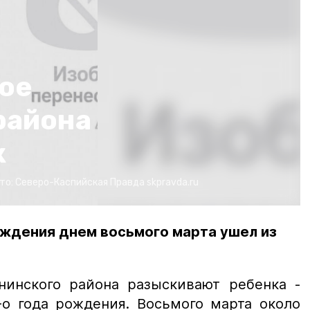
ое
района
к
то:
Северо-Каспийская Правда
skpravda.ru
ождения днем восьмого марта ушел из
нинского района разыскивают ребенка -
-о года рождения. Восьмого марта около