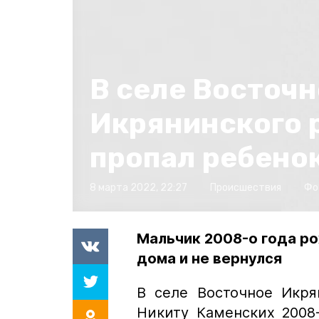
В селе Восточн
Икрянинского 
пропал ребено
8 марта 2022, 22:27
Происшествия
Фо
Мальчик 2008-о года р
дома и не вернулся
В селе Восточное Икря
Никиту Каменских 2008