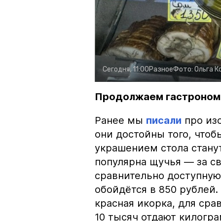
Сегодня, 11:00
Разное
Фото:
Ольга К
Продолжаем гастроном
Ранее мы
писали
про изо
они достойны того, чтоб
украшением стола стану
популярна щучья — за с
сравнительно доступную 
обойдётся в 850 рублей.
красная икорка, для срав
10 тысяч отдают килогр