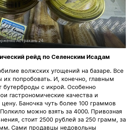
орженко
Астрахань 24
ический рейд по Селенским Исадам
билие волжских угощений на базаре. Все
ы их попробовать. И, конечно, главным
т бутерброды с икрой. Особенно
вои гастрономические качества и
цену. Баночка чуть более 100 граммов
 Полкило можно взять за 4000. Привозная
нения, стоит 2500 рублей за 250 грамм, за
амм. Сами продавцы недовольны