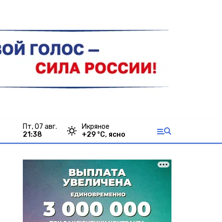
пт, 07 авг.
Икряное
21:38
+
29
°С,
ясно