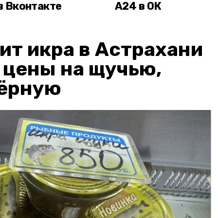
в Вконтакте
А24 в ОК
ит икра в Астрахани
: цены на щучью,
чёрную