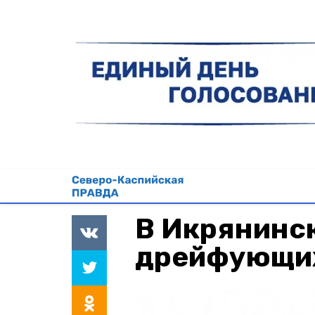
В Икрянинс
дрейфующих