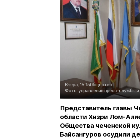
Вчера, 16:15
Общество
Фото:
управление пресс-службы и
Представитель главы Ч
области Хизри Лом-Али
Общества чеченской ку
Байсангуров осудили де