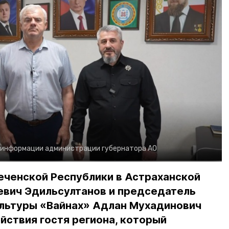
 информации администрации губернатора АО
еченской Республики в Астраханской
евич Эдильсултанов и председатель
льтуры «Вайнах» Адлан Мухадинович
йствия гостя региона, который