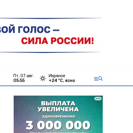
пт, 07 авг.
Икряное
05:56
+
24
°С,
ясно