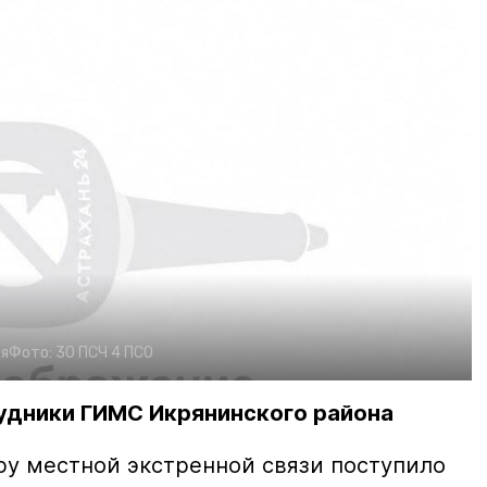
я
Фото:
30 ПСЧ 4 ПСО
удники ГИМС Икрянинского района
ру местной экстренной связи поступило