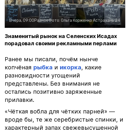
Вчера, 09:00
Разное
Фото:
Ольга Корженко
Астрахань 24
Знаменитый рынок на Селенских Исадах
порадовал своими рекламными перлами
Ранее мы писали, почём нынче
копчёная
рыбка
и
икорка
, какие
разновидности угощений
представлены. Без внимания не
остались позитивно заряженные
прилавки.
«Чёткая вобла для чётких парней» —
вроде бы, те же серебристые спинки, и
характерный запах свежевысушенной