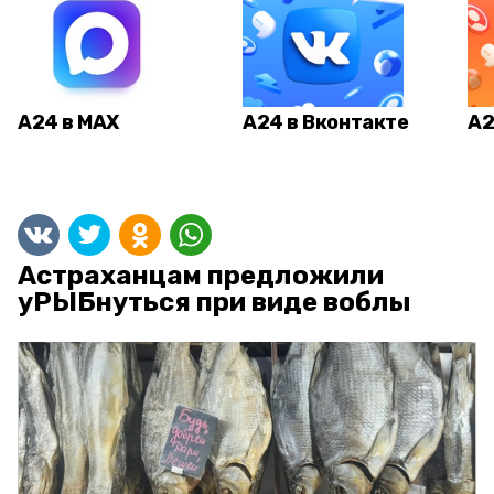
А24 в MAX
А24 в Вконтакте
А2
Астраханцам предложили
уРЫБнуться при виде воблы