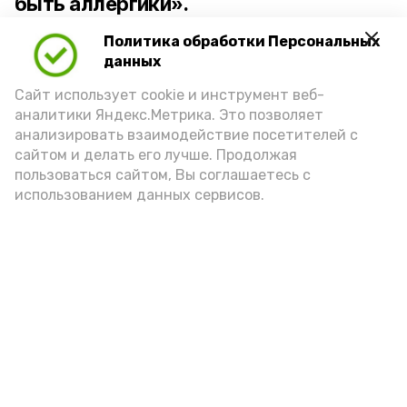
быть аллергики».
Политика обработки Персональных
Для взрослого человека безопасной
данных
порцией икры считается 30-50 граммов
(2-3 ложки). При этом следует обратить
Сайт использует cookie и инструмент веб-
аналитики Яндекс.Метрика. Это позволяет
внимание на хлеб, с которым она
анализировать взаимодействие посетителей с
подаётся: лучше выбирать
сайтом и делать его лучше. Продолжая
цельнозерновой, с мукой грубого
пользоваться сайтом, Вы соглашаетесь с
использованием данных сервисов.
помола. Есть икру следует в первой
половине дня. Кстати, полезнее для
здоровья сопроводить такой бутерброд
сочными овощами, свежей зеленью и
отварным яйцом.