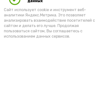
данных
Сайт использует cookie и инструмент веб-
аналитики Яндекс.Метрика. Это позволяет
анализировать взаимодействие посетителей с
А24 в MAX
А24 в Вконтакте
А2
сайтом и делать его лучше. Продолжая
пользоваться сайтом, Вы соглашаетесь с
использованием данных сервисов.
В Икрянинском районе осуждён
капитан судна