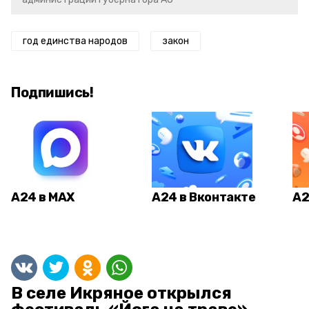
год единства народов
закон
Подпишись!
А24 в MAX
А24 в Вконтакте
А2
В селе Икряное открылся