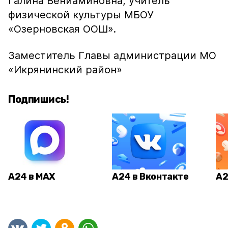
Галина Вениаминовна, учитель
физической культуры МБОУ
«Озерновская ООШ».
Заместитель Главы администрации МО
«Икрянинский район»
Подпишись!
А24 в MAX
А24 в Вконтакте
А2