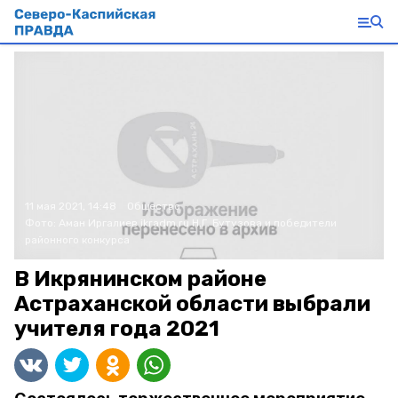
11 мая 2021, 14:48
Общество
Фото:
Аман Иргалиев
ikradm.ru
Н.Г. Бутузова и победители
районного конкурса
В Икрянинском районе
Астраханской области выбрали