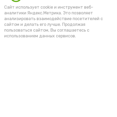
порцией икры считается 30-50 граммов
(2-3 ложки). При этом следует обратить
Сайт использует cookie и инструмент веб-
аналитики Яндекс.Метрика. Это позволяет
внимание на хлеб, с которым она
анализировать взаимодействие посетителей с
подаётся: лучше выбирать
сайтом и делать его лучше. Продолжая
цельнозерновой, с мукой грубого
пользоваться сайтом, Вы соглашаетесь с
использованием данных сервисов.
помола. Есть икру следует в первой
половине дня. Кстати, полезнее для
здоровья сопроводить такой бутерброд
сочными овощами, свежей зеленью и
отварным яйцом.