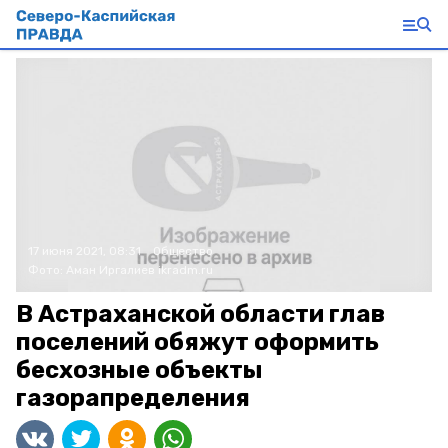
17 июня 2021, 08:31
Общество
Фото:
Аман Иргалиев
ikradm.ru
В Астраханской области глав
поселений обяжут оформить
бесхозные объекты
газорапределения