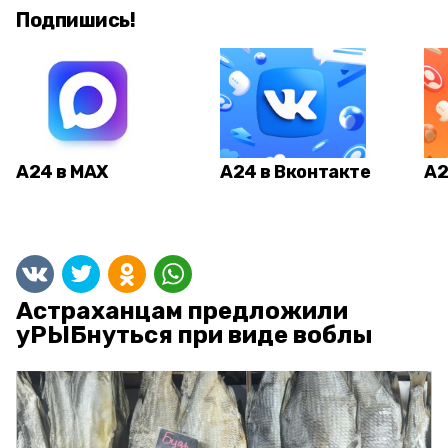
Подпишись!
А24 в MAX
А24 в Вконтакте
А2
Астраханцам предложили
уРЫБнуться при виде воблы