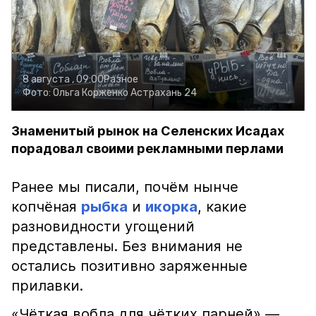
8 августа , 09:00
Разное
Фото:
Ольга Корженко
Астрахань 24
Знаменитый рынок на Селенских Исадах
порадовал своими рекламными перлами
Ранее мы писали, почём нынче
копчёная
рыбка
и
икорка
, какие
разновидности угощений
представлены. Без внимания не
остались позитивно заряженные
прилавки.
«Чёткая вобла для чётких парней» —