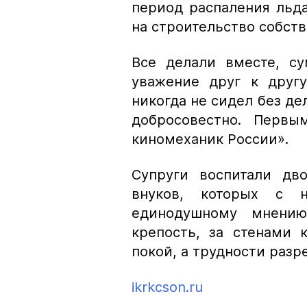
период распаления льд
на строительство собств
Все делали вместе, су
уважение друг к друг
никогда не сидел без дел
добросовестно. Первы
киномеханик России».
Супруги воспитали дв
внуков, которых с 
единодушному мнению
крепость, за стенами
покой, а трудности разр
ikrkcson.ru