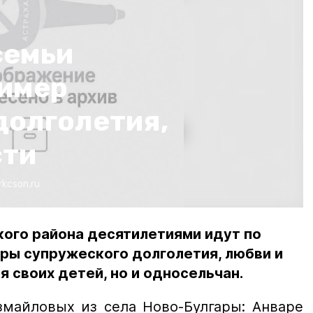
семьи
имер
долголетия,
сти
krkcson.ru
кого района десятилетиями идут по
ры супружеского долголетия, любви и
я своих детей, но и односельчан.
змайловых из села Ново-Булгары: Анваре