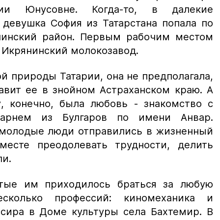
и Юнусовне. Когда-то, в далекие
 девушка София из Татарстана попала по
нинский район. Первым рабочим местом
л Икрянинский молокозавод.
й природы Татарии, она не предполагала,
тавит ее в знойном Астраханском краю. А
, конечно, была любовь - знакомство с
арнем из Булгаров по имени Анвар.
 молодые люди отправились в жизненный
месте преодолевать трудности, делить
ли.
тые им приходилось браться за любую
есколько профессий: киномеханика и
ссира в Доме культуры села Бахтемир. В