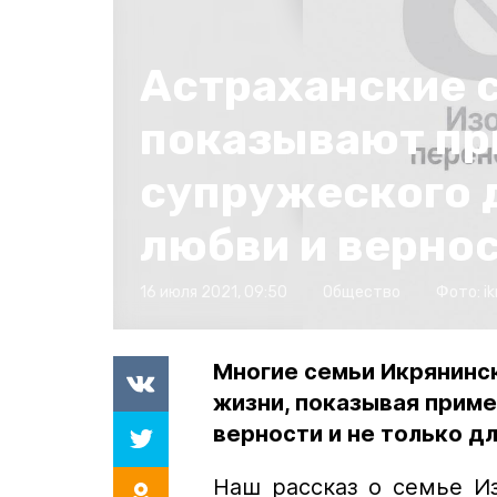
Астраханские 
показывают пр
супружеского 
любви и верно
16 июля 2021, 09:50
Общество
Фото:
i
Многие семьи Икрянинс
жизни, показывая приме
верности и не только дл
Наш рассказ о семье И