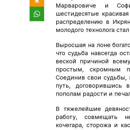
Марваровиче и Софи
шестидесятые красивая
распределению в Икря
молодого технолога ста
Выросшая на лоне богато
что судьба навсегда ос
веской причиной всему
простым, скромным п
Соединив свои судьбы,
путь, договорившись в
пополам радости и печа
В тяжелейшие девянос
работу, совмещать н
кочегара, сторожа и ка