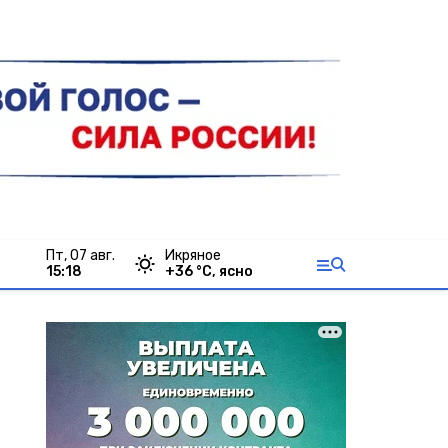
пт, 07 авг.
Икряное
15:18
+
36
°С,
ясно