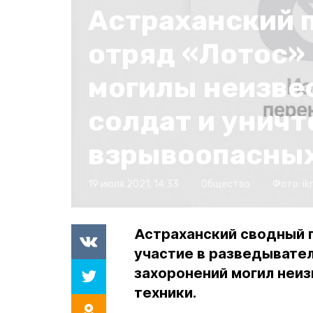
Астраханский 
отряд «Лотос»
могилы неизве
солдат и унич
взрывоопасных
19 июля 2021, 14:33
Общество
Фото:
ik
Астраханский сводный 
участие в разведывател
захоронений могил неи
техники.