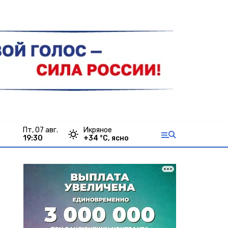
пт, 07 авг.
Икряное
19:30
+
34
°С,
ясно