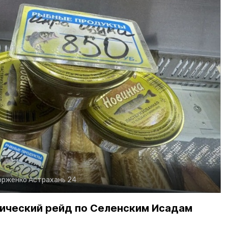
орженко
Астрахань 24
ический рейд по Селенским Исадам