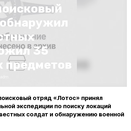
поисковый
 обнаружил
стных
тожил 35
 предметов
radm
поисковый отряд «Лотос» принял
ьной экспедиции по поиску локаций
звестных солдат и обнаружению военной