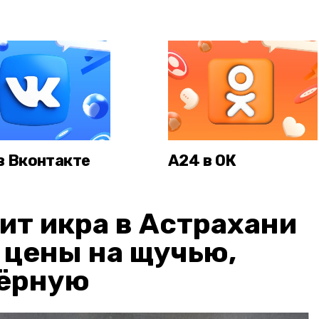
в Вконтакте
А24 в ОК
ит икра в Астрахани
: цены на щучью,
чёрную