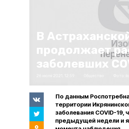
В Астраханско
продолжает ра
заболевших CO
26 июля 2021, 12:59
Общество
Фото:
i
По данным Роспотребнад
территории Икрянинског
заболевания COVID-19, 
предыдущей недели и я
момента наблюдения.