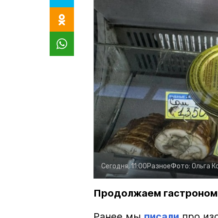
Сегодня, 11:00
Разное
Фото:
Ольга К
Продолжаем гастроном
Ранее мы
писали
про изо