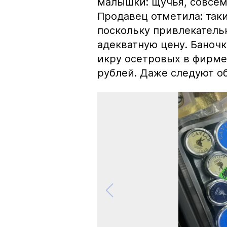
малышки: щучья, совсем
Продавец отметила: так
поскольку привлекатель
адекватную цену. Баноч
икру осетровых в фирме
рублей. Даже следуют об