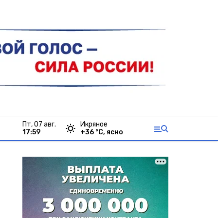
пт, 07 авг.
Икряное
17:59
+
36
°С,
ясно