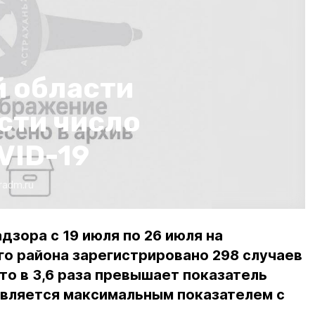
й области
сти число
VID-19
kradm.ru
зора с 19 июля по 26 июля на
о района зарегистрировано 298 случаев
что в 3,6 раза превышает показатель
вляется максимальным показателем с