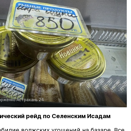
орженко
Астрахань 24
ический рейд по Селенским Исадам
билие волжских угощений на базаре. Все