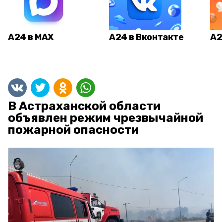
А24 в MAX
А24 в Вконтакте
А2
В Астраханской области
объявлен режим чрезвычайной
пожарной опасности