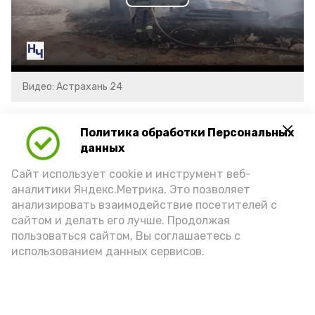
Play
Video
Видео: Астрахань 24
пожарная безопасность
пожарная опасность
Политика обработки Персональных
данных
Сайт использует cookie и инструмент веб-
Подпишись!
аналитики Яндекс.Метрика. Это позволяет
анализировать взаимодействие посетителей с
сайтом и делать его лучше. Продолжая
пользоваться сайтом, Вы соглашаетесь с
использованием данных сервисов.
А24 в MAX
А24 в Вконтакте
А2