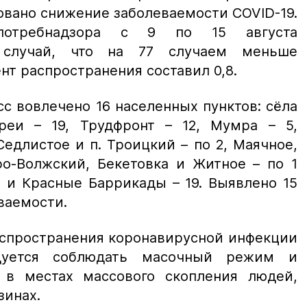
овано снижение заболеваемости COVID-19.
потребнадзора с 9 по 15 августа
1 случай, что на 77 случаем меньше
т распространения составил 0,8.
с вовлечено 16 населенных пунктов: сёла
реи – 19, Трудфронт – 12, Мумра – 5,
Седлистое и п. Троицкий – по 2, Маячное,
ро-Волжский, Бекетовка и Житное – по 1
8 и Красные Баррикады – 19. Выявлено 15
ваемости.
аспространения коронавирусной инфекции
ндуется соблюдать масочный режим и
 в местах массового скопления людей,
зинах.