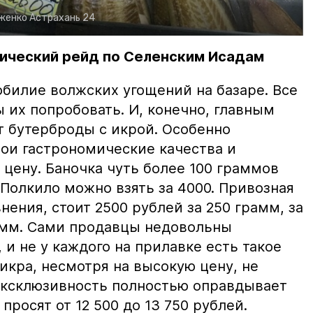
рженко
Астрахань 24
ический рейд по Селенским Исадам
билие волжских угощений на базаре. Все
ы их попробовать. И, конечно, главным
т бутерброды с икрой. Особенно
вои гастрономические качества и
цену. Баночка чуть более 100 граммов
 Полкило можно взять за 4000. Привозная
нения, стоит 2500 рублей за 250 грамм, за
амм. Сами продавцы недовольны
и не у каждого на прилавке есть такое
 икра, несмотря на высокую цену, не
 эксклюзивность полностью оправдывает
просят от 12 500 до 13 750 рублей.