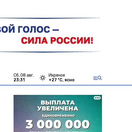
сб, 08 авг.
Икряное
23:31
+
27
°С,
ясно