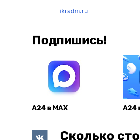
ikradm.ru
Подпишись!
А24 в MAX
А24 
Сколько сто