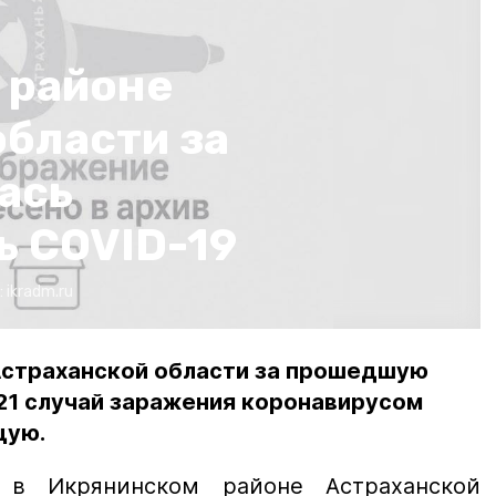
 районе
бласти за
ась
ь COVID-19
:
ikradm.ru
Астраханской области за прошедшую
21 случай заражения коронавирусом
щую.
в Икрянинском районе Астраханской