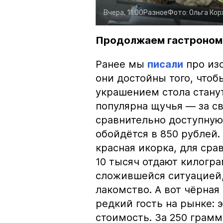
Вчера, 11:00
Разное
Фото:
Ольга Ко
Продолжаем гастроном
Ранее мы
писали
про изо
они достойны того, чтоб
украшением стола стану
популярна щучья — за с
сравнительно доступную 
обойдётся в 850 рублей.
красная икорка, для срав
10 тысяч отдают килогр
сложившейся ситуацией, 
лакомство. А вот чёрная
редкий гость на рынке:
стоимость. За 250 грамм 