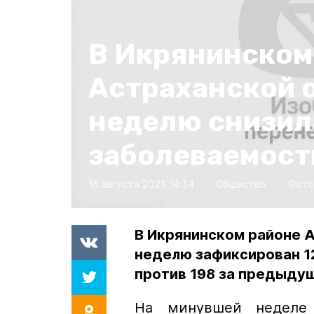
В Икрянинском
Астраханской о
неделю снизил
заболеваемост
16 августа 2021, 14:34
Общество
Фото
В Икрянинском районе 
неделю зафиксирован 1
против 198 за предыду
На минувшей неделе 