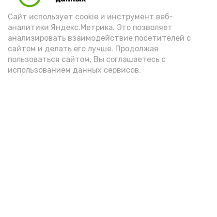
порцией икры считается 30-50 граммов
(2-3 ложки). При этом следует обратить
Сайт использует cookie и инструмент веб-
аналитики Яндекс.Метрика. Это позволяет
внимание на хлеб, с которым она
анализировать взаимодействие посетителей с
подаётся: лучше выбирать
сайтом и делать его лучше. Продолжая
цельнозерновой, с мукой грубого
пользоваться сайтом, Вы соглашаетесь с
использованием данных сервисов.
помола. Есть икру следует в первой
половине дня. Кстати, полезнее для
здоровья сопроводить такой бутерброд
сочными овощами, свежей зеленью и
отварным яйцом.