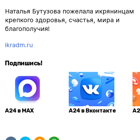
Наталья Бутузова пожелала икрянинцам
крепкого здоровья, счастья, мира и
благополучия!
ikradm.ru
Подпишись!
А24 в MAX
А24 в Вконтакте
А2